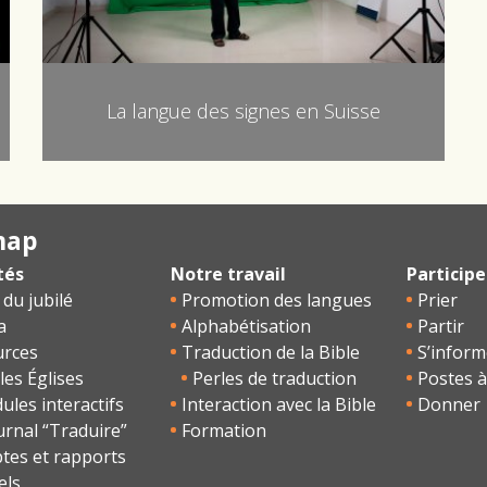
La langue des signes en Suisse
map
tés
Notre travail
Participe
 du jubilé
Promotion des langues
Prier
a
Alphabétisation
Partir
urces
Traduction de la Bible
S’inform
les Églises
Perles de traduction
Postes à
les interactifs
Interaction avec la Bible
Donner
urnal “Traduire”
Formation
tes et rapports
els