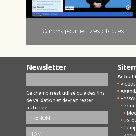
66 noms pour les livres bibliques
Newsletter
Site
Actuali
Vidéos
Agend
Ce champ n’est utilisé qu’à des fins
Resso
de validation et devrait rester
Pour 
inchangé.
Modu
Le jo
Comp
annu