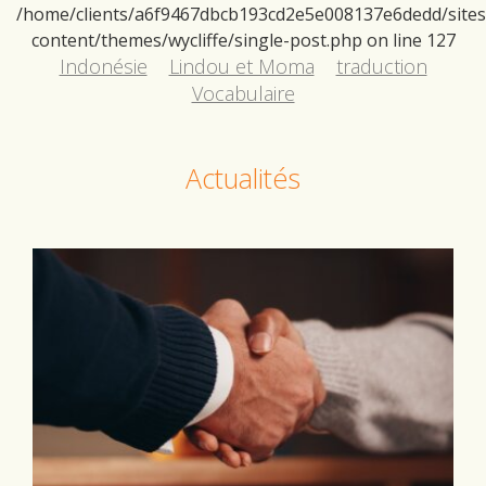
/home/clients/a6f9467dbcb193cd2e5e008137e6dedd/sites/d
content/themes/wycliffe/single-post.php
on line
127
Indonésie
Lindou et Moma
traduction
Vocabulaire
Actualités