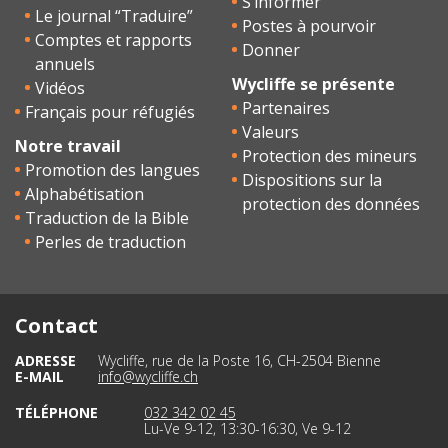
S’informer
Le journal “Traduire”
Postes à pourvoir
Comptes et rapports
Donner
annuels
Wycliffe se présente
Vidéos
Partenaires
Français pour réfugiés
Valeurs
Notre travail
Protection des mineurs
Promotion des langues
Dispositions sur la
Alphabétisation
protection des données
Traduction de la Bible
Perles de traduction
Contact
ADRESSE
Wycliffe, rue de la Poste 16, CH-2504 Bienne
E-MAIL
info@wycliffe.ch
TÉLÉPHONE
032 342 02 45
Lu-Ve 9-12, 13:30-16:30, Ve 9-12