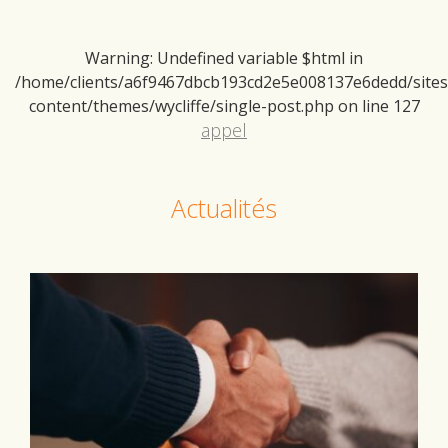
Warning
: Undefined variable $html in
/home/clients/a6f9467dbcb193cd2e5e008137e6dedd/sites/d
content/themes/wycliffe/single-post.php
on line
127
appel
Actualités