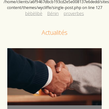
/home/clients/a6f9467dbcb193cd2e5e008137e6dedd/sites/d
content/themes/wycliffe/single-post.php
on line
127
bèbèlibè
Bénin
proverbes
Actualités