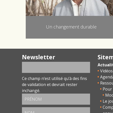
Un changement durable
Newsletter
Site
Actuali
Vidéos
Agend
Ce champ n’est utilisé qu’à des fins
Resso
de validation et devrait rester
Pour 
inchangé.
Modu
Le jo
Comp