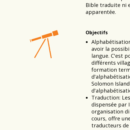
Bible traduite ni
apparentée.
Objectifs
Alphabétisatio
avoir la possibi
langue. C'est 
différents villa
formation term
d'alphabétisati
Solomon Island
d'alphabétisati
Traduction
: Le
dispensée par I
organisation di
cours, offre un
traducteurs de 