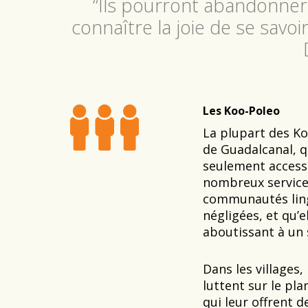
“Ils pourront abandonner l
connaître la joie de se savo
Les Koo-Poleo
La plupart des Koo
de Guadalcanal, q
seulement accessib
nombreux services
communautés ling
négligées, et qu’e
aboutissant à un s
Dans les villages, 
luttent sur le pl
qui leur offrent d