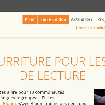
Prier
Faire un don
Actualités
Pro
Home
»
Actualit
URRITURE POUR LE
DE LECTURE
xtes à lire pour 13 communautés
 langues regroupées. Elle est
el
Bloom
: «Avec Bloom, même des gens peu