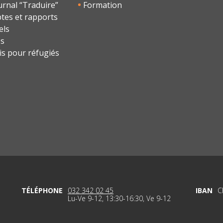
urnal “Traduire”
Formation
tes et rapports
els
os
is pour réfugiés
TÉLÉPHONE
032 342 02 45
IBAN
C
Lu-Ve 9-12, 13:30-16:30, Ve 9-12