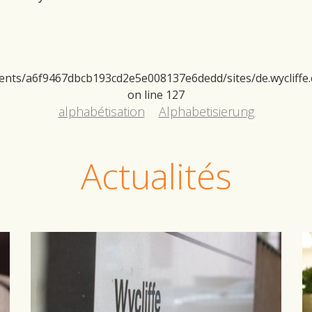
ents/a6f9467dbcb193cd2e5e008137e6dedd/sites/de.wycliffe.
on line
127
alphabétisation
Alphabetisierung
Actualités