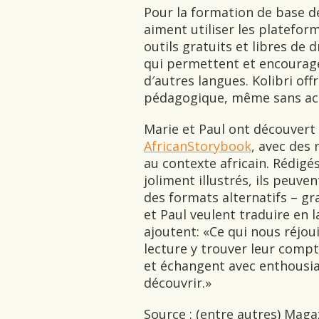
Pour la formation de base de
aiment utiliser les platefo
outils gratuits et libres de
qui permettent et encourage
d′autres langues. Kolibri off
pédagogique, même sans acc
Marie et Paul ont découvert 
AfricanStorybook
, avec des 
au contexte africain. Rédigés
joliment illustrés, ils peuve
des formats alternatifs – gr
et Paul veulent traduire en la
ajoutent: «Ce qui nous réjoui
lecture y trouver leur compte
et échangent avec enthousias
découvrir.»
Source : (entre autres) Maga