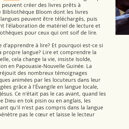
e peuvent créer des livres prêts à
ne Bibliothèque Bloom dont les livres
langues peuvent être téléchargés, puis
ent l′élaboration de matériel de lecture et
liothèques pour ceux qui ont soif de lire.
e d′apprendre à lire? Et pourquoi est-ce si
sa propre langue? Lire et comprendre la
le, cela change la vie, insiste Isolde,
ion en Papouasie-Nouvelle Guinée. La
e réjouit des nombreux témoignages
ques animées par les locuteurs dans leur
gées grâce à l′Évangile en langue locale,
ésus. Ce n′était pas le cas avant, quand les
e Dieu en tok pisin ou en anglais, les
 tant qu′il n′est pas compris dans la langue
nètre pas le cœur et laisse le lecteur