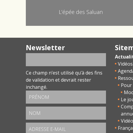
L’épée des Saluan
Newsletter
Site
Actuali
Vidéos
Agend
Ce champ n’est utilisé qu’à des fins
Resso
de validation et devrait rester
Pour 
inchangé.
Modu
Le jo
Comp
annu
Vidé
França