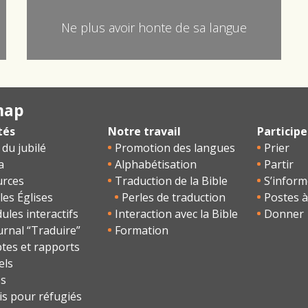
Ne plus avoir honte de sa langue
map
tés
Notre travail
Participe
 du jubilé
Promotion des langues
Prier
a
Alphabétisation
Partir
urces
Traduction de la Bible
S’inform
les Églises
Perles de traduction
Postes à
les interactifs
Interaction avec la Bible
Donner
urnal “Traduire”
Formation
tes et rapports
els
os
is pour réfugiés