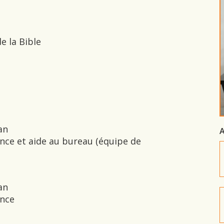
e la Bible
an
A
ance et aide au bureau (équipe de
an
ance