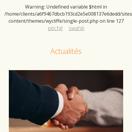
Warning
: Undefined variable $html in
/home/clients/a6f9467dbcb193cd2e5e008137e6dedd/sites/d
content/themes/wycliffe/single-post.php
on line
127
péché
swahili
Actualités