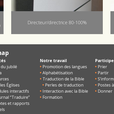
Directeur/directrice 80-100%
)
map
tés
Notre travail
Participe
 du jubilé
Promotion des langues
Prier
a
Alphabétisation
Partir
urces
Traduction de la Bible
S’inform
les Églises
Perles de traduction
Postes à
les interactifs
Interaction avec la Bible
Donner
urnal “Traduire”
Formation
tes et rapports
els