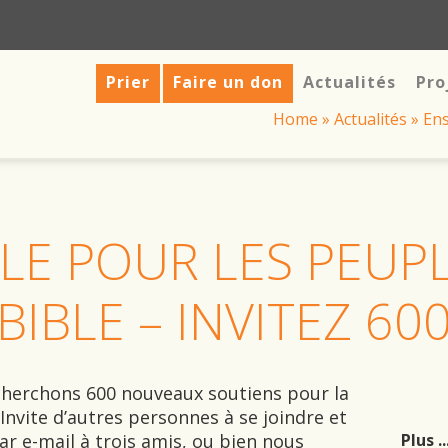
Prier
Faire un don
Actualités
Pro
Home
»
Actualités
»
Ens
LE POUR LES PEUPL
BIBLE – INVITEZ 60
 cherchons 600 nouveaux soutiens pour la
Invite d’autres personnes à se joindre et
par e-mail à trois amis, ou bien nous
Plus ..