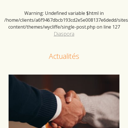
Warning
: Undefined variable $html in
/home/clients/a6f9467dbcb193cd2e5e008137e6dedd/sites/d
content/themes/wycliffe/single-post.php
on line
127
Diaspora
Actualités