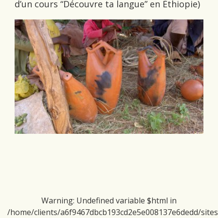
d’un cours “Découvre ta langue” en Éthiopie)
Warning
: Undefined variable $html in
/home/clients/a6f9467dbcb193cd2e5e008137e6dedd/sites/d