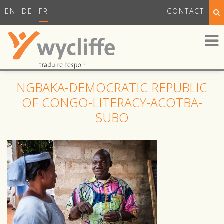
EN
DE
FR
CONTACT
NGBAKA-DEMOCRATIC REPUBLIC
OF CONGO-LITERACY-ACOTBA-
SUBO