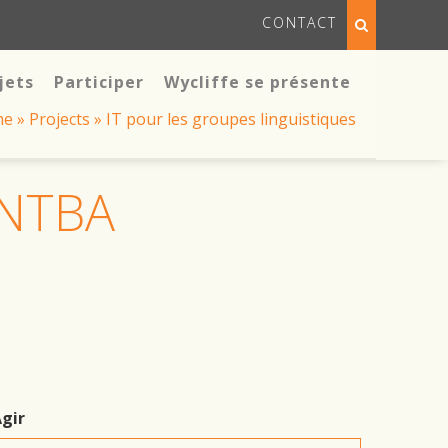
CONTACT
jets
Participer
Wycliffe se présente
me
»
Projects
»
IT pour les groupes linguistiques
ANTBA
gir