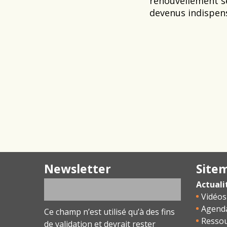
renouvellement se
devenus indispen
Newsletter
Site
Actuali
Vidéos
Agend
Ce champ n’est utilisé qu’à des fins
Resso
de validation et devrait rester