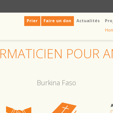
Prier
Faire un don
Actualités
Pro
Ho
RMATICIEN POUR 
Burkina Faso
A