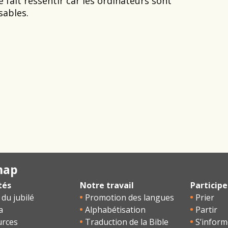
 fait ressentir car les ordinateurs sont
sables.
map
tés
Notre travail
Participe
 du jubilé
Promotion des langues
Prier
a
Alphabétisation
Partir
urces
Traduction de la Bible
S’inform