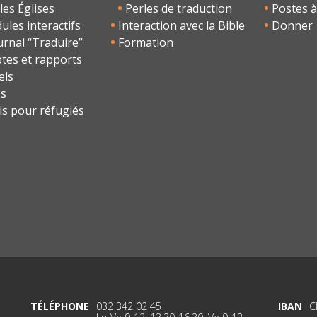
les Églises
Perles de traduction
Postes à
les interactifs
Interaction avec la Bible
Donner
urnal “Traduire”
Formation
tes et rapports
els
os
is pour réfugiés
TÉLÉPHONE
032 342 02 45
IBAN
C