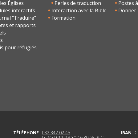
les Églises
Perles de traduction
Postes à
les interactifs
Interaction avec la Bible
Donner
urnal “Traduire”
Formation
tes et rapports
els
os
is pour réfugiés
TÉLÉPHONE
032 342 02 45
IBAN
C
Lu-Ve 9-12, 13:30-16:30, Ve 9-12