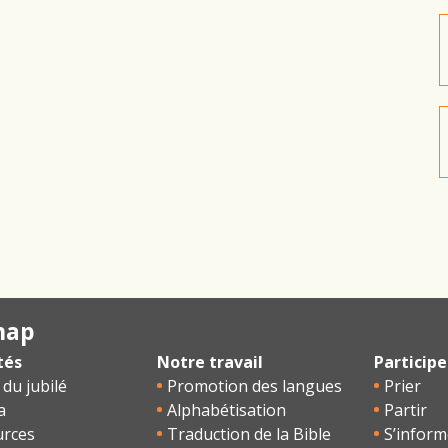
map
tés
Notre travail
Participe
 du jubilé
Promotion des langues
Prier
a
Alphabétisation
Partir
urces
Traduction de la Bible
S’inform