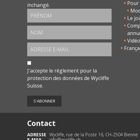
Pour 
inchangé.
Modu
Le jo
Comp
annu
Vidé
França
J'accepte le
réglement pour la
protection des données
de Wycliffe
Suisse.
Contact
ADRESSE
Wycliffe, rue de la Poste 16, CH-2504 Bienne
E-MAIL
info@wycliffe.ch