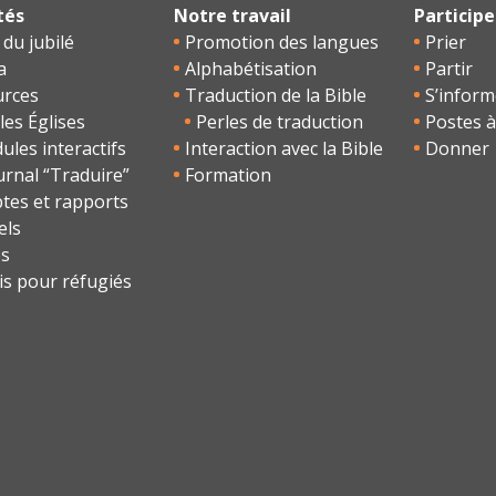
tés
Notre travail
Participe
 du jubilé
Promotion des langues
Prier
a
Alphabétisation
Partir
urces
Traduction de la Bible
S’inform
les Églises
Perles de traduction
Postes à
les interactifs
Interaction avec la Bible
Donner
urnal “Traduire”
Formation
tes et rapports
els
os
is pour réfugiés