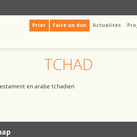
Prier
Faire un don
Actualités
Pro
TCHAD
Testament en arabe tchadien
map