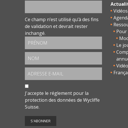
Actuali
Vidéos
Agend
Ce champ n’est utilisé qu’à des fins
Resso
de validation et devrait rester
Pour 
inchangé.
Modu
Le jo
Comp
annu
Vidé
França
J'accepte le
réglement pour la
protection des données
de Wycliffe
Suisse.