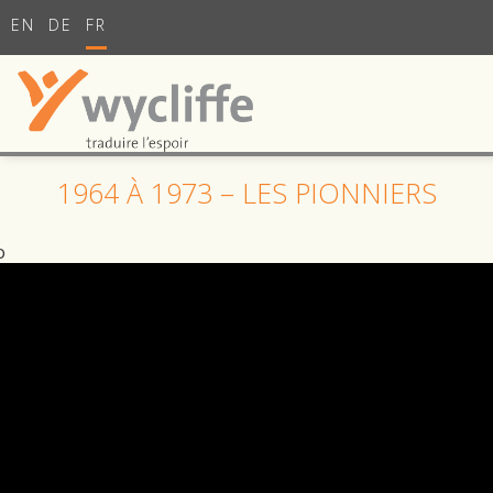
EN
DE
FR
1964 À 1973 – LES PIONNIERS
o