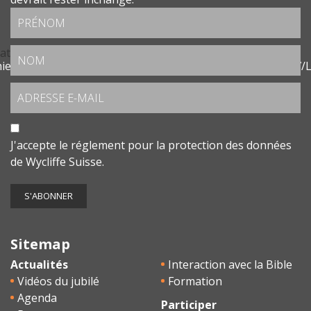
at(s) not supported or source(s) not found
chier: https://fr.wycliffe.ch/wp/wp-content/uploads//2019/0
J'accepte le
réglement pour la protection des données
de Wycliffe Suisse.
Sitemap
Actualités
Interaction avec la Bible
Vidéos du jubilé
Formation
Agenda
Participer