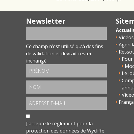
Newsletter
Site
Actuali
Vidéos
Agend
Ce champ n’est utilisé qu’à des fins
Resso
de validation et devrait rester
Pour 
inchangé.
Modu
Le jo
Comp
annu
Vidé
França
J'accepte le
réglement pour la
protection des données
de Wycliffe