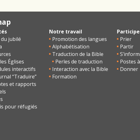
map
tés
Notre travail
Participe
 du jubilé
Promotion des langues
Prier
a
Alphabétisation
Partir
urces
Traduction de la Bible
S’inform
les Églises
Perles de traduction
Postes à
les interactifs
Interaction avec la Bible
Donner
urnal “Traduire”
Formation
tes et rapports
els
os
is pour réfugiés