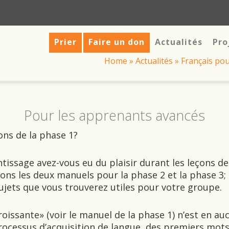
Prier
Faire un don
Actualités
Pro
Home
»
Actualités
»
Français pou
Pour les apprenants avancés
çons de la phase 1?
issage avez-vous eu du plaisir durant les leçons de la
rons les deux manuels pour la phase 2 et la phase 3; 
ujets que vous trouverez utiles pour votre groupe.
oissante» (voir le manuel de la phase 1) n’est en au
ocessus d’acquisition de langue, des premiers mots