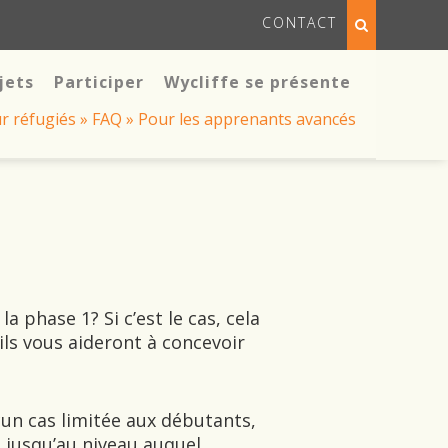
CONTACT
jets
Participer
Wycliffe se présente
r réfugiés
»
FAQ
»
Pour les apprenants avancés
 phase 1? Si c’est le cas, cela
ils vous aideront à concevoir
cun cas limitée aux débutants,
 jusqu’au niveau auquel