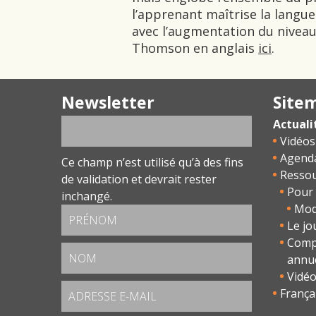
l’apprenant maîtrise la lang
avec l’augmentation du niveau 
Thomson en anglais
ici
.
Newsletter
Site
Actuali
Vidéos
Agend
Ce champ n’est utilisé qu’à des fins
Resso
de validation et devrait rester
Pour 
inchangé.
Modu
Le jo
Comp
annu
Vidé
França