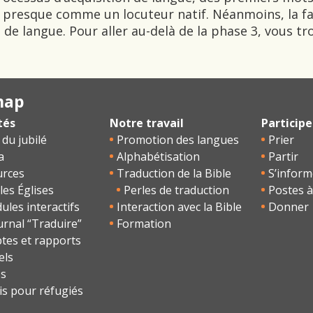
ue presque comme un
locuteur natif. Néanmoins, la f
de langue. Pour aller au-delà de la phase 3, vous tro
map
tés
Notre travail
Participe
 du jubilé
Promotion des langues
Prier
a
Alphabétisation
Partir
urces
Traduction de la Bible
S’inform
les Églises
Perles de traduction
Postes à
les interactifs
Interaction avec la Bible
Donner
urnal “Traduire”
Formation
tes et rapports
els
os
is pour réfugiés