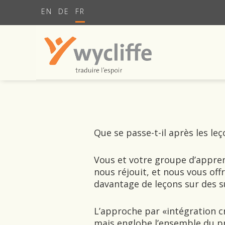
EN
DE
FR
Que se passe-t-il après les le
Vous et votre groupe d’apprent
nous réjouit, et nous vous off
davantage de leçons sur des s
L
’approche par «intégration cr
mais englobe l’ensemble du pr