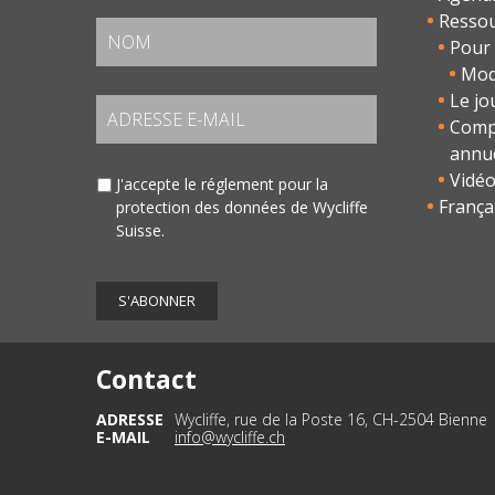
Resso
Pour 
Modu
Le jo
Comp
annu
Vidé
J'accepte le
réglement pour la
França
protection des données
de Wycliffe
Suisse.
Contact
ADRESSE
Wycliffe, rue de la Poste 16, CH-2504 Bienne
E-MAIL
info@wycliffe.ch