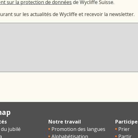
nt sur la protection de données
de Wycliffe Suisse.
ourant sur les actualités de Wycliffe et recevoir la newsletter.
map
tés
Notre travail
Participe
 du jubilé
Promotion des langues
Prier
a
Alphabétisation
Partir