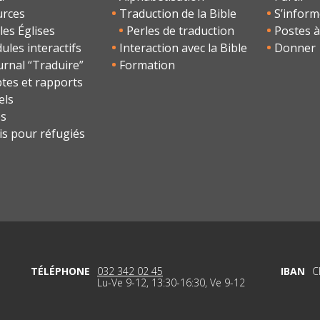
urces
Traduction de la Bible
S’inform
les Églises
Perles de traduction
Postes à
les interactifs
Interaction avec la Bible
Donner
urnal “Traduire”
Formation
tes et rapports
els
os
is pour réfugiés
TÉLÉPHONE
032 342 02 45
IBAN
C
Lu-Ve 9-12, 13:30-16:30, Ve 9-12